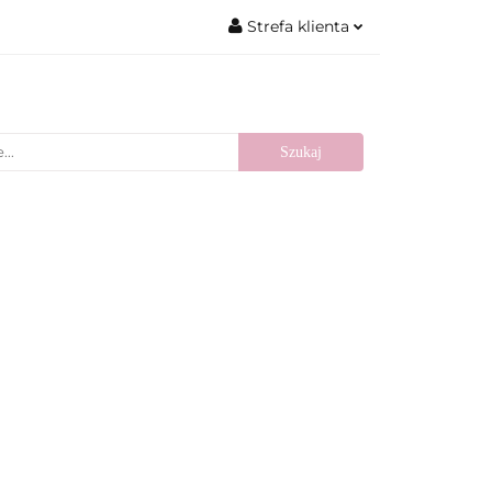
Strefa klienta
 Wesele
Zaloguj się
Zarejestruj się
Dodaj zgłoszenie
tsellery
Blog