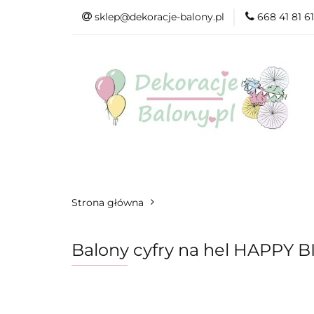
sklep@dekoracje-balony.pl
668 41 81 61
Wszystkie kategorie
Nowości
Bestsell
Wszystkie kategorie
Produkty wg. okazji i Św
Strona główna
Balony cyfry na hel HAPPY 