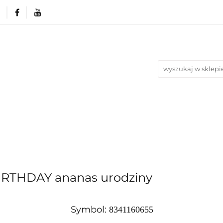
Produkty wg. okazji i Świąt
Na urodziny
Na Ślub i
ery
Blog
iąt
Na urodziny
Na Ślub i Wesele
Nowości
Bes
BIRTHDAY ananas urodziny
Symbol:
8341160655