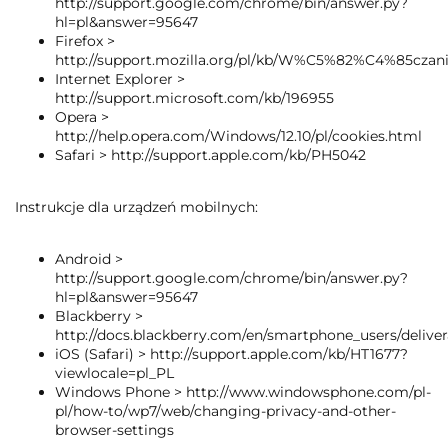
http://support.google.com/chrome/bin/answer.py?
hl=pl&answer=95647
Firefox >
http://support.mozilla.org/pl/kb/W%C5%82%C4%85c
Internet Explorer >
http://support.microsoft.com/kb/196955
Opera >
http://help.opera.com/Windows/12.10/pl/cookies.html
Safari > http://support.apple.com/kb/PH5042
Instrukcje dla urządzeń mobilnych:
Android >
http://support.google.com/chrome/bin/answer.py?
hl=pl&answer=95647
Blackberry >
http://docs.blackberry.com/en/smartphone_users/delive
iOS (Safari) > http://support.apple.com/kb/HT1677?
viewlocale=pl_PL
Windows Phone > http://www.windowsphone.com/pl-
pl/how-to/wp7/web/changing-privacy-and-other-
browser-settings