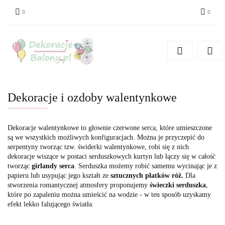
Zaloguj się
Zarejestruj się
Dodaj zgłoszenie
Dekoracje i ozdoby walentynkowe
Dekoracje walentynkowe to głownie czerwone serca, które umieszczone
są we wszystkich możliwych konfiguracjach. Można je przyczepić do
serpentyny tworząc tzw. świderki walentynkowe, robi się z nich
dekoracje wiszące w postaci serduszkowych kurtyn lub łączy się w całość
tworząc
girlandy serca
. Serduszka możemy robić samemu wycinając je z
papieru lub usypując jego kształt ze
sztucznych płatków róż.
Dla
stworzenia romantycznej atmosfery proponujemy
świeczki serduszka
,
które po zapaleniu można umieścić na wodzie - w ten sposób uzyskamy
efekt lekko falującego światła.