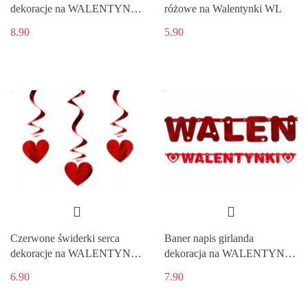
dekoracje na WALENTYNKI
różowe na Walentynki WL
WL
8.90
5.90
Czerwone świderki serca
Baner napis girlanda
dekoracje na WALENTYNKI
dekoracja na WALENTYNKI
WL
WL
6.90
7.90