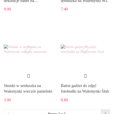
dekoracje baner na
serduszka na Walentynki WL
Walentynki
9.90
7.40
Słomki w serduszka na
Balon gadżet do zdjęć
Walentynki wieczór panieński
fotobudki na Walentynki Ślub
3.90
8.80