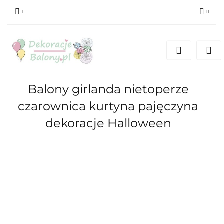
Zaloguj się
Zarejestruj się
Dodaj zgłoszenie
Balony girlanda nietoperze
czarownica kurtyna pajęczyna
dekoracje Halloween