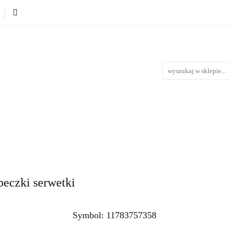
Produkty wg. okazji i Świąt
Na urodziny
Na Ślub i 
iąt
Na urodziny
Na Ślub i Wesele
Nowości
Bestse
beczki serwetki
Symbol:
11783757358