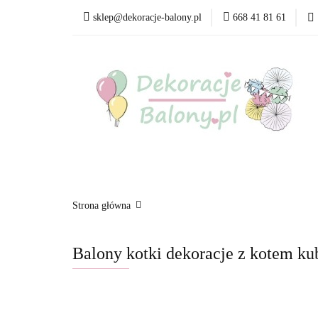
sklep@dekoracje-balony.pl
668 41 81 61
Wszystkie kategorie
Bestsellery
Blog
Wszystkie kategorie
Produkty wg. okazji i Św
Strona główna
Balony kotki dekoracje z kotem ku