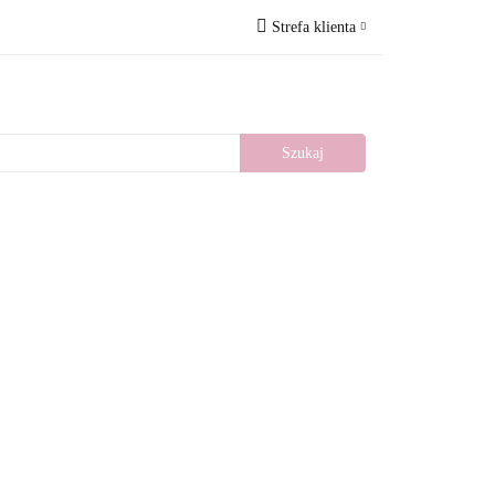
Strefa klienta
Wesele
Nowości
Zaloguj się
Zarejestruj się
Dodaj zgłoszenie
llery
Blog