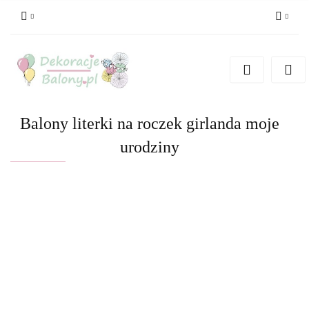
Zaloguj się
Zarejestruj się
Dodaj zgłoszenie
Balony literki na roczek girlanda moje
urodziny