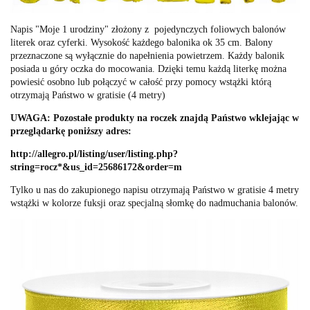
Napis "Moje 1 urodziny" złożony z pojedynczych foliowych balonów
literek oraz cyferki. Wysokość każdego balonika ok 35 cm. Balony
przeznaczone są wyłącznie do napełnienia powietrzem. Każdy balonik
posiada u góry oczka do mocowania. Dzięki temu każdą literkę można
powiesić osobno lub połączyć w całość przy pomocy wstążki którą
otrzymają Państwo w gratisie (4 metry)
UWAGA: Pozostałe produkty na roczek znajdą Państwo wklejając w
przeglądarkę poniższy adres:
http://allegro.pl/listing/user/listing.php?
string=rocz*&us_id=25686172&order=m
Tylko u nas do zakupionego napisu otrzymają Państwo w gratisie 4 metry
wstążki w kolorze fuksji oraz specjalną słomkę do nadmuchania balonów.