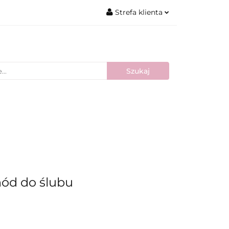
Strefa klienta
Zaloguj się
Zarejestruj się
Dodaj zgłoszenie
Nowości
Bestsellery
Blog
hód do ślubu