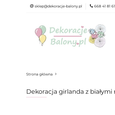
sklep@dekoracje-balony.pl
668 41 81 61
Wszystkie katego
Na Ślub i Wesele
Wszystkie kategorie
Produkty wg. ok
Strona główna
Dekoracja girlanda z białym