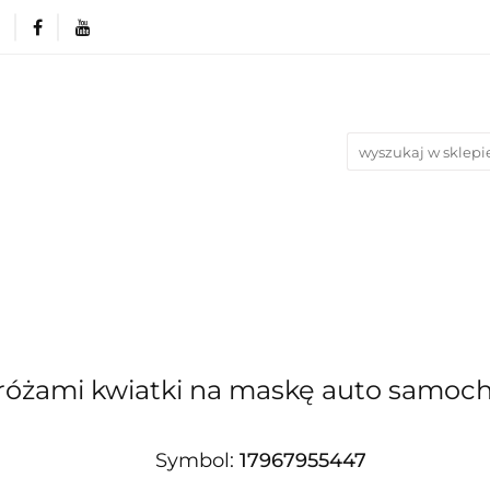
rie
Produkty wg. okazji i Świąt
Na urodziny
Nowości
Bestsellery
Blog
azji i Świąt
Na urodziny
Na Ślub i Wesele
i różami kwiatki na maskę auto samoc
Symbol:
17967955447