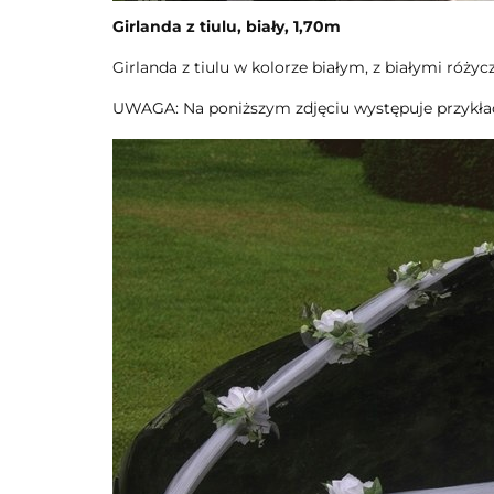
Girlanda z tiulu, biały, 1,70m
Girlanda z tiulu w kolorze białym, z białymi różyc
UWAGA: Na poniższym zdjęciu występuje przykłado