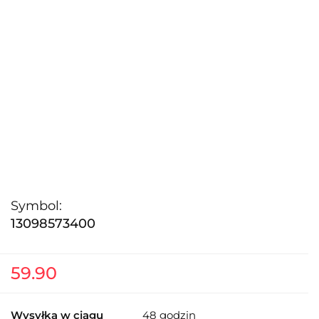
Symbol:
13098573400
59.90
Wysyłka w ciągu
48 godzin