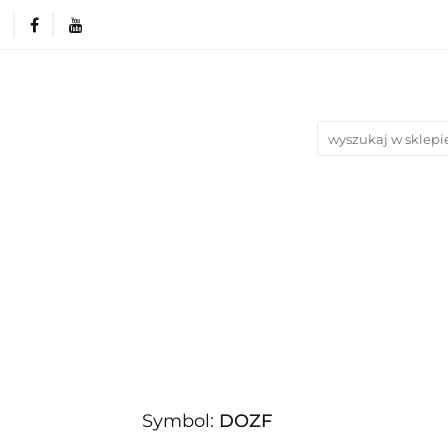
rie
Produkty wg. okazji i Świąt
Na urodziny
Nowości
Bestsellery
Blog
azji i Świąt
Na urodziny
Na Ślub i Wesele
Symbol:
DOZF