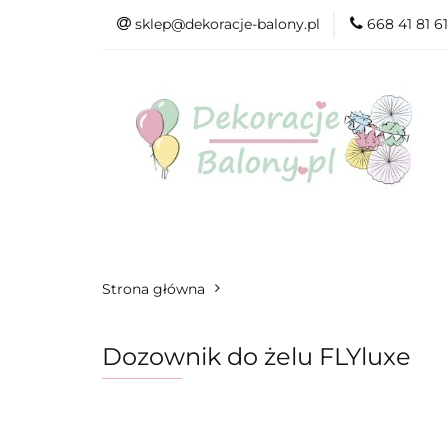
sklep@dekoracje-balony.pl
668 41 81 61
Wszystkie katego
Na Ślub i Wesele
Wszystkie kategorie
Produkty wg. ok
Strona główna
Dozownik do żelu FLYluxe