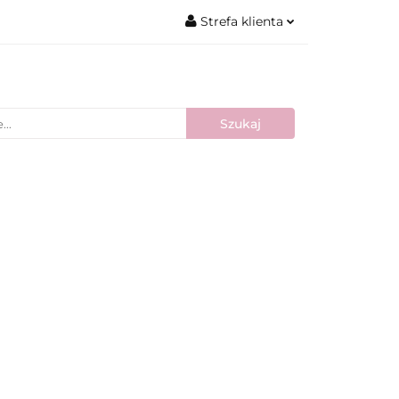
Strefa klienta
Zaloguj się
Zarejestruj się
Dodaj zgłoszenie
Nowości
Bestsellery
Blog