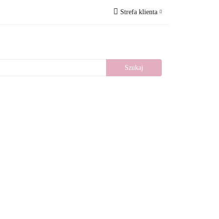
Strefa klienta
Wesele
Nowości
Zaloguj się
Zarejestruj się
Dodaj zgłoszenie
llery
Blog