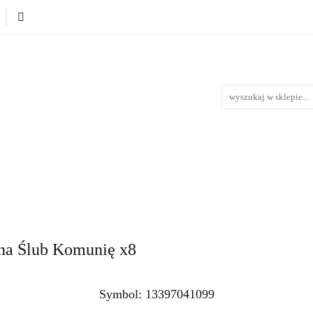
Produkty wg. okazji i Świąt
Na urodziny
Na Ślub i 
iąt
Na urodziny
Na Ślub i Wesele
Nowości
Bestse
 na Ślub Komunię x8
Symbol:
13397041099