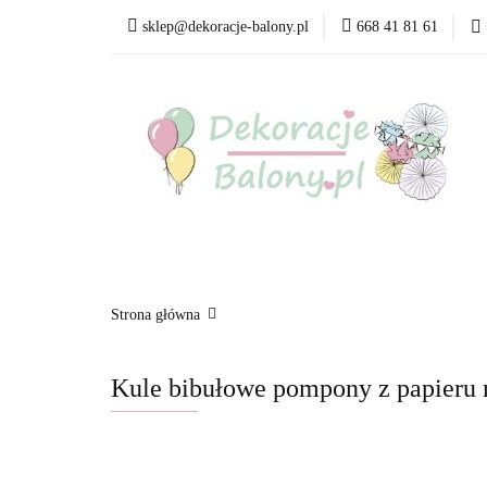
sklep@dekoracje-balony.pl
668 41 81 61
Wszystkie kategorie
Bestsellery
Blog
Wszystkie kategorie
Produkty wg. okazji i Św
Strona główna
Kule bibułowe pompony z papieru