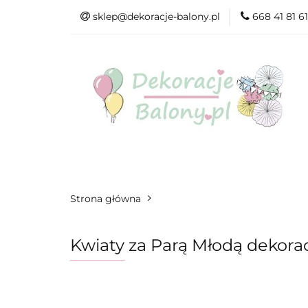
sklep@dekoracje-balony.pl
668 41 81 61
Wszystkie katego
Na Ślub i Wesele
Wszystkie kategorie
Produkty wg. ok
Strona główna
Kwiaty za Parą Młodą dekorac