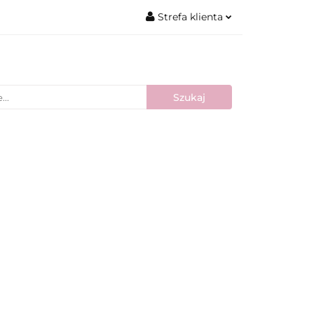
Strefa klienta
Zaloguj się
Zarejestruj się
Dodaj zgłoszenie
Nowości
Bestsellery
Blog