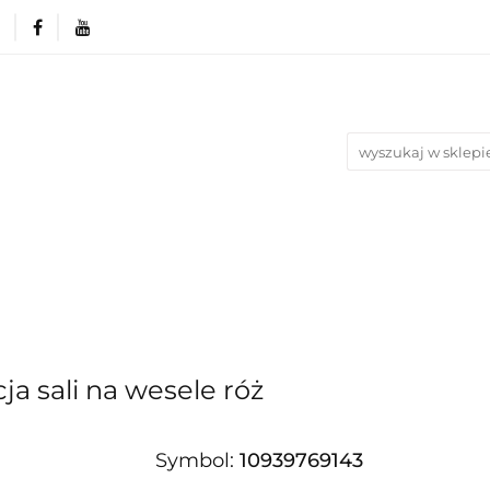
rie
Produkty wg. okazji i Świąt
Na urodziny
Nowości
Bestsellery
Blog
azji i Świąt
Na urodziny
Na Ślub i Wesele
ja sali na wesele róż
Symbol:
10939769143