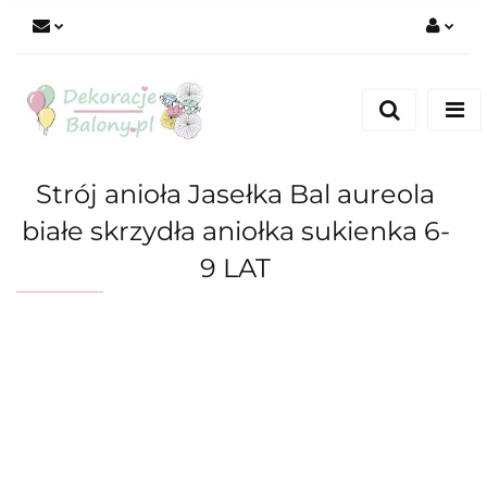
Zaloguj się
Zarejestruj się
Dodaj zgłoszenie
Strój anioła Jasełka Bal aureola
białe skrzydła aniołka sukienka 6-
9 LAT