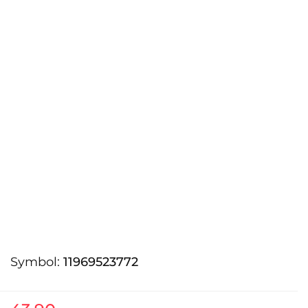
Symbol:
11969523772