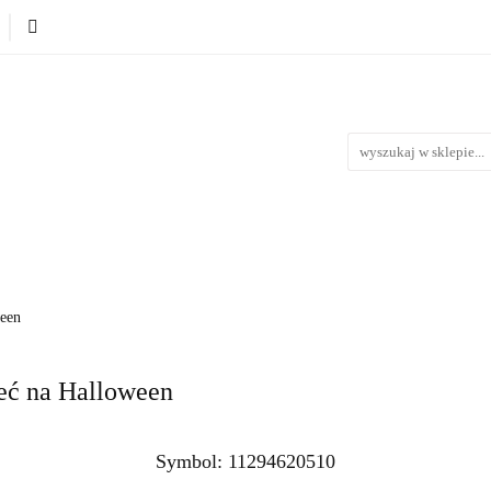
Produkty wg. okazji i Świąt
Na urodziny
Na Ślub i 
iąt
Na urodziny
Na Ślub i Wesele
Nowości
Bestse
een
ieć na Halloween
Symbol:
11294620510