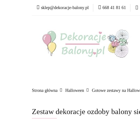
sklep@dekoracje-balony.pl
668 41 81 61
Wszystkie kategorie
Bestsellery
Blog
Wszystkie kategorie
Produkty wg. okazji i Św
Strona główna
Halloween
Gotowe zestawy na Hallow
Zestaw dekoracje ozdoby balony s