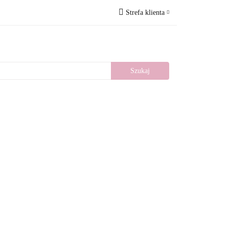
Strefa klienta
Wesele
Nowości
Zaloguj się
Zarejestruj się
Dodaj zgłoszenie
llery
Blog